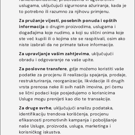
uslugama, uključujući sigurnosna ažuriranja, kada je
to potrebno ili razumno za njihovu primjenu.
Za pružanje vijesti, posebnih ponuda i opštih
informacija
o drugim proizvodima, uslugama i
događajima koje nudimo, a koji su slični onima koje
ste već kupili ili o kojima ste se raspitivali, osim ako
niste izabrali da ne primate takve informacije.
Za upravljanje vašim zahtjevima
, uključujući
obradu i odgovaranje na vaše upite.
Za poslovne transfere
, gdje možemo koristiti vaše
podatke za procjenu ili realizaciju spajanja, prodaje,
restrukturiranja, reorganizacije, likvidacije ili drugih
vrsta prenosa neke ili svih naših imovina, pri čemu
se lični podaci koje posjedujemo o korisnicima
Usluge mogu prenijeti kao dio te transakcije.
Za druge svrhe
, uključujući analizu podataka,
identifikaciju trendova korišćenja, procjenu
efikasnosti promotivnih kampanja i poboljšanje
naše Usluge, proizvoda, usluga, marketinga i
korisničkog iskustva.