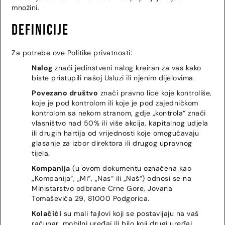
množini.
Definicije
Za potrebe ove Politike privatnosti:
Nalog
znači jedinstveni nalog kreiran za vas kako
biste pristupili našoj Usluzi ili njenim dijelovima.
Povezano društvo
znači pravno lice koje kontroliše,
koje je pod kontrolom ili koje je pod zajedničkom
kontrolom sa nekom stranom, gdje „kontrola“ znači
vlasništvo nad 50% ili više akcija, kapitalnog udjela
ili drugih hartija od vrijednosti koje omogućavaju
glasanje za izbor direktora ili drugog upravnog
tijela.
Kompanija
(u ovom dokumentu označena kao
„Kompanija“, „Mi“, „Nas“ ili „Naš“) odnosi se na
Ministarstvo odbrane Crne Gore, Jovana
Tomaševića 29, 81000 Podgorica.
Kolačići
su mali fajlovi koji se postavljaju na vaš
računar, mobilni uređaj ili bilo koji drugi uređaj