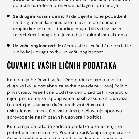
ponudili određene proizvode, usluge ili promocije.
Sa drugim korisnicima:
Kada dijelite lične podatke ili
na drugi način komunicirate u javnim oblastima s
drugim korisnicima, ti podaci mogu biti vidljivi svim
korisnicima i mogu biti javno distribuirani van sistema.
Uz vašu saglasnost:
Možemo otkriti vaše lične podatke
u bilo koju drugu svrhu uz vašu saglasnost.
Čuvanje vaših ličnih podataka
Kompanija će čuvati vaše lične podatke samo onoliko
dugo koliko je potrebno za svrhe navedene u ovoj Politici
privatnosti. Vaše lične podatke ćemo zadržati i koristiti u
mjeri potrebnoj za ispunjavanje naših zakonskih obaveza
(na primjer, ako smo dužni da ih zadržimo radi
usklađenosti s važećim zakonima), rješavanje sporova i
sprovođenje naših pravnih ugovora i politika.
Kompanija će takođe zadržati podatke o korišćenju za
potrebe interne analize. Podaci o korišćenju se generalno
čuvaju kraći vremenski period, osim kada se koriste za