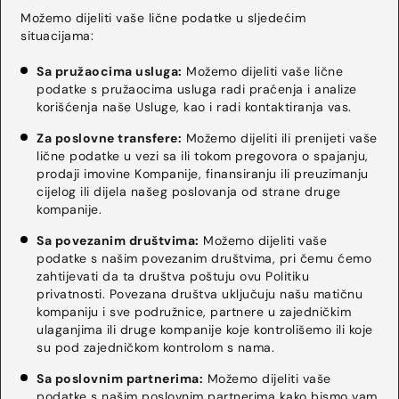
Možemo dijeliti vaše lične podatke u sljedećim
situacijama:
Sa pružaocima usluga:
Možemo dijeliti vaše lične
podatke s pružaocima usluga radi praćenja i analize
korišćenja naše Usluge, kao i radi kontaktiranja vas.
Za poslovne transfere:
Možemo dijeliti ili prenijeti vaše
lične podatke u vezi sa ili tokom pregovora o spajanju,
prodaji imovine Kompanije, finansiranju ili preuzimanju
cijelog ili dijela našeg poslovanja od strane druge
kompanije.
Sa povezanim društvima:
Možemo dijeliti vaše
podatke s našim povezanim društvima, pri čemu ćemo
zahtijevati da ta društva poštuju ovu Politiku
privatnosti. Povezana društva uključuju našu matičnu
kompaniju i sve podružnice, partnere u zajedničkim
ulaganjima ili druge kompanije koje kontrolišemo ili koje
su pod zajedničkom kontrolom s nama.
Sa poslovnim partnerima:
Možemo dijeliti vaše
podatke s našim poslovnim partnerima kako bismo vam