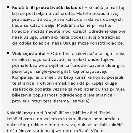
Kolačići ili pretraživački kolačići
– Kolačić je mali fajl
koji se postavlja na vaš uređaj. Možete podesiti svoj
pretraživač da odbije sve kolačiće ili da vas obavijesti
kada se kolačić šalje. Međutim, ako ne prihvatite
kolačiće, možda nećete moći koristiti određene dijelove
naše Usluge. Osim ako niste podesili svoj pretraživač
da odbija kolačiće, naša Usluga može koristiti kolačiće.
Web svjetionici
– Određeni dijelovi naše Usluge i naši
emailovi mogu sadržavati male elektronske fajlove
poznate kao web svjetionici (takođe nazvane clear gifs,
pixel tags i single-pixel gifs), koji omogućavaju
Kompaniji, na primjer, da broji korisnike koji su posjetili
te stranice ili otvorili email, kao i da prikuplja druge
statističke podatke vezane za web stranicu (na primjer,
bilježenje popularnosti određenog dijela stranice i
provjeru integriteta sistema i servera).
Kolačići mogu biti "trajni" ili "sesijski" kolačići. Trajni
kolačići ostaju na vašem računaru ili mobilnom uređaju i
nakon što prekinete internet vezu, dok se sesijski kolačići
brišu čim zatvorite svoj web pretraživač. Više o