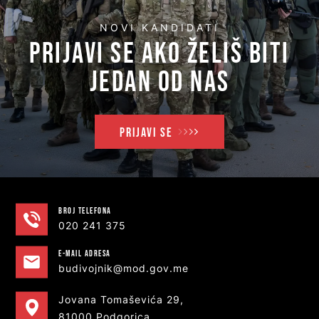
NOVI KANDIDATI
PRIJAVI SE AKO ŽELIŠ BITI
JEDAN OD NAS
PRIJAVI SE
Broj telefona
020 241 375
e-MAIL ADRESA
budivojnik@mod.gov.me
Jovana Tomaševića 29,
81000 Podgorica