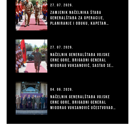
27. 07. 2026.
Zamjenik načelnika Štaba
Generalštaba za operacije,
planiranje i obuku, kapetan
fregate Goran Đurković, sastao
se sa zamjenikom komandanta
NATO korpusa za brzo
raspoređivanje u Italiji (NRDC-
27. 07. 2026.
ITA), general-majorom
Načelnik Generalštaba Vojske
Dominikom Bidikom
Crne Gore, brigadni general
Miodrag Vuksanović, sastao se
danas sa načelnikom
Generalštaba Oružanih snaga
Rumunije, generalom Georgicom
Vladom, koji boravi u zvaničnoj
04. 06. 2026.
posjeti Crnoj Gori.
Načelnik Generalštaba Vojske
Crne Gore, brigadni general
Miodrag Vuksanović učestvovao
je na 19. konferenciji načelnika
generalštabova balkanskih
zemalja