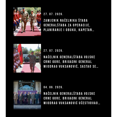
27. 07. 2026.
Zamjenik načelnika Štaba
Generalštaba za operacije,
planiranje i obuku, kapetan
fregate Goran Đurković, sastao
se sa zamjenikom komandanta
NATO korpusa za brzo
raspoređivanje u Italiji (NRDC-
27. 07. 2026.
ITA), general-majorom
Načelnik Generalštaba Vojske
Dominikom Bidikom
Crne Gore, brigadni general
Miodrag Vuksanović, sastao se
danas sa načelnikom
Generalštaba Oružanih snaga
Rumunije, generalom Georgicom
Vladom, koji boravi u zvaničnoj
04. 06. 2026.
posjeti Crnoj Gori.
Načelnik Generalštaba Vojske
Crne Gore, brigadni general
Miodrag Vuksanović učestvovao
je na 19. konferenciji načelnika
generalštabova balkanskih