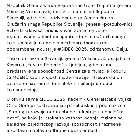
Načelnik Generalštaba Vojske Crne Gore, brigadni general
Miodrag Vuksanović, boravio je u posjeti Republici
Sloveniji, gdje je na poziv načelnika Generalštaba
Oružanih snaga Republike Slovenije, general-potpukovnika
Roberta Glavaša, prisustvovao zvaničnoj večeri
organizovanoj u čast delegacija stranih oružanih snaga
koje učestvuju na prvom međunarodnom sajmu
odbrambene industrije #SIDEC 2025, održanom u Celju.
Tokom boravka u Sloveniji, general Vuksanović posjetio je
Kasarnu „Edvard Peperko“ u Ljubljani, gdje su mu
predstavljene sposobnosti Centra za simulacije i obuku
(SIMCEN), kao i projekti modernizacije infrastrukture i
upotrebe naprednih tehnoloških rješenja u obuci i
komandovanju.
U okviru sajma SIDEC 2025, načelnik Generalštaba Vojske
Crne Gore prisustvovao je i panel diskusiji pod nazivom
„Strategija razvoja odbrambene industrije i tehnološke
baze“, na kojoj je istaknuta važnost jačanja regionalne
saradnje, zajedničkog razvoja sposobnosti i razmjene
iskustava u oblasti odbrane i bezbjednosti.